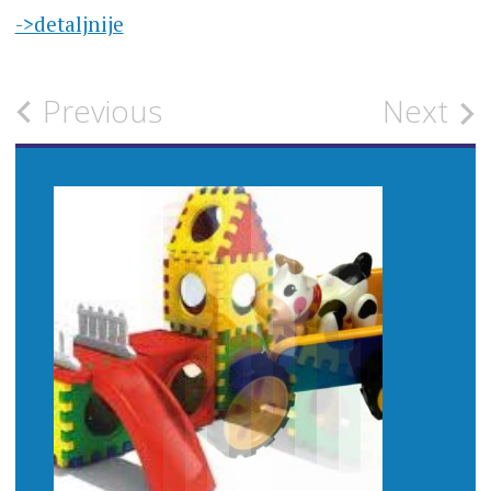
->detaljnije
Post
Previous
Next
navigation