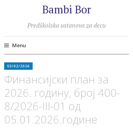
Bambi Bor
Predškolska ustanova za decu
Menu
Skip
to
03/02/2026
content
Финансијски план за
2026. годину, број 400-
8/2026-III-01 од
05.01.2026.године