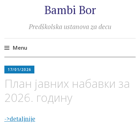
Bambi Bor
Predškolska ustanova za decu
Menu
Skip
to
17/01/2026
content
План јавних набавки за
2026. годину
->detaljnije