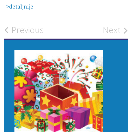
->detaljnije
Post
Previous
Next
navigation