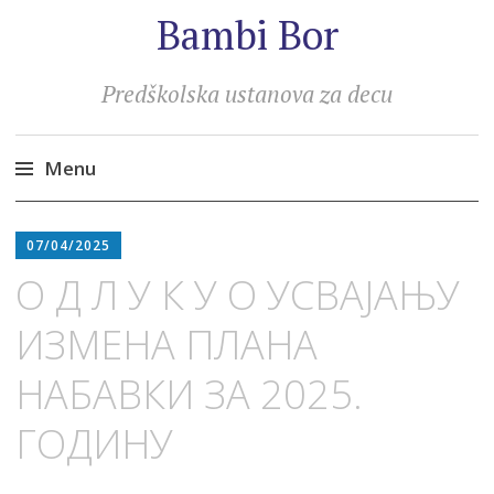
Bambi Bor
Predškolska ustanova za decu
Menu
Skip
to
07/04/2025
content
О Д Л У К У O УСВАЈАЊУ
ИЗМЕНА ПЛАНА
НАБАВКИ ЗА 2025.
ГОДИНУ