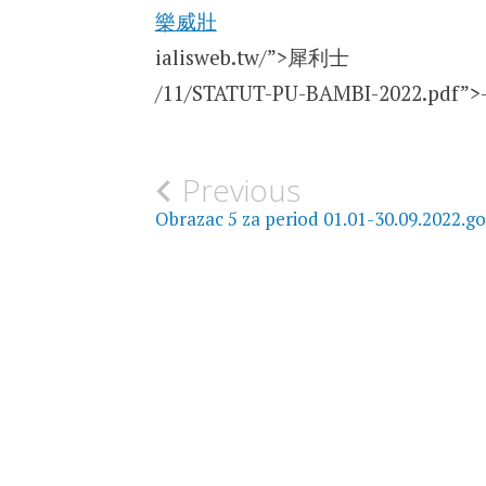
樂威壯
ialisweb.tw/”>犀利士
/11/STATUT-PU-BAMBI-2022.pdf”>
Post
Previous
Obrazac 5 za period 01.01-30.09.2022.g
navigation