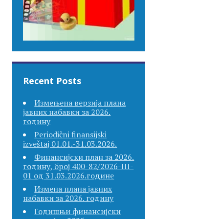
Recent Posts
Измењена верзија плана
јавних набавки за 2026.
годину
Periodični finansijski
izveštaj 01.01.-31.03.2026.
Финансијски план за 2026.
годину, број 400-82/2026-III-
01 од 31.03.2026.године
Измена плана јавних
набавки за 2026. годину
Годишњи финансијски