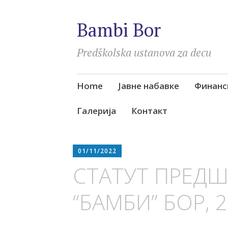
Bambi Bor
Predškolska ustanova za decu
Skip
Home
Јавне набавке
Финанс
to
content
Галерија
Контакт
01/11/2022
СТАТУТ ПРЕД
“БАМБИ” БОР, 2