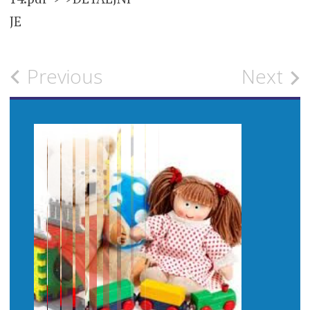
JE
Post
Previous
Next
navigation