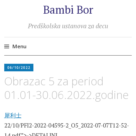
Bambi Bor
Predškolska ustanova za decu
Menu
Skip
to
06/10/2022
content
Obrazac 5 za period
01.01-30.06.2022.godine
犀利士
22/10/PFI2-2022-04595-2_O5_2022-07-07T12-52-
14.pdf”>->DETALJNI