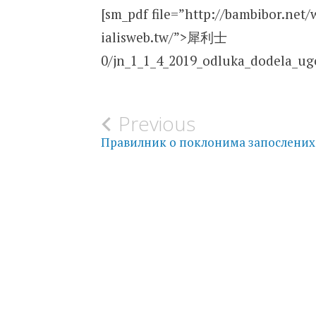
[sm_pdf file=”http://bambibor.net
ialisweb.tw/”>犀利士
0/jn_1_1_4_2019_odluka_dodela_ug
Post
Previous
Правилник о поклонима запослених
navigation