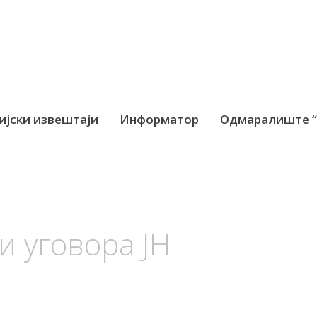
ијски извештаји
Информатор
Одмаралиште “
и уговора ЈН