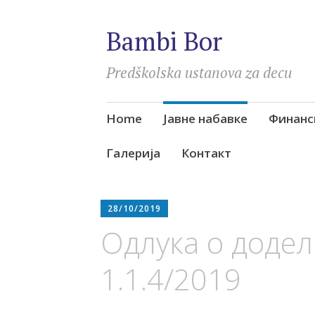
Bambi Bor
Predškolska ustanova za decu
Skip
Home
Јавне набавке
Финанс
to
content
Галерија
Контакт
28/10/2019
Одлука о додел
1.1.4/2019