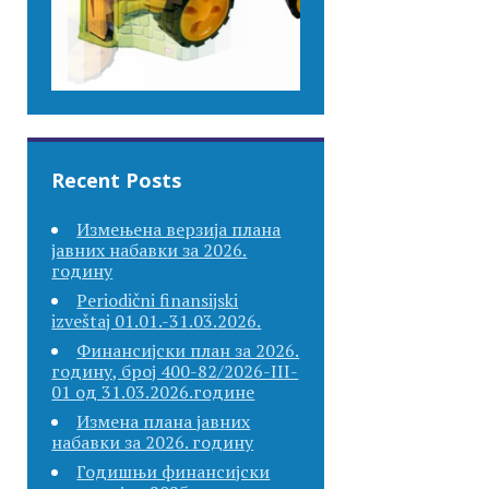
Recent Posts
Измењена верзија плана
јавних набавки за 2026.
годину
Periodični finansijski
izveštaj 01.01.-31.03.2026.
Финансијски план за 2026.
годину, број 400-82/2026-III-
01 од 31.03.2026.године
Измена плана јавних
набавки за 2026. годину
Годишњи финансијски