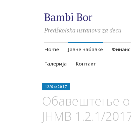
Bambi Bor
Predškolska ustanova za decu
Skip
Home
Јавне набавке
Финанс
to
content
Галерија
Контакт
12/04/2017
Обавештење о 
ЈНМВ 1.2.1/201