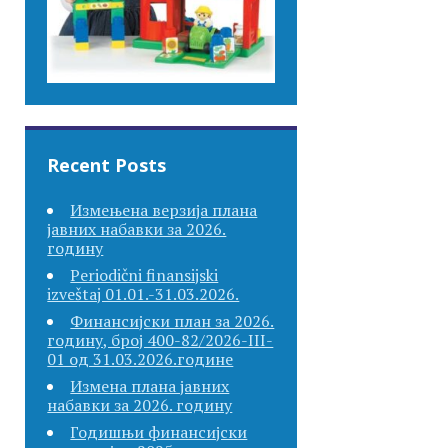
Recent Posts
Измењена верзија плана
јавних набавки за 2026.
годину
Periodični finansijski
izveštaj 01.01.-31.03.2026.
Финансијски план за 2026.
годину, број 400-82/2026-III-
01 од 31.03.2026.године
Измена плана јавних
набавки за 2026. годину
Годишњи финансијски