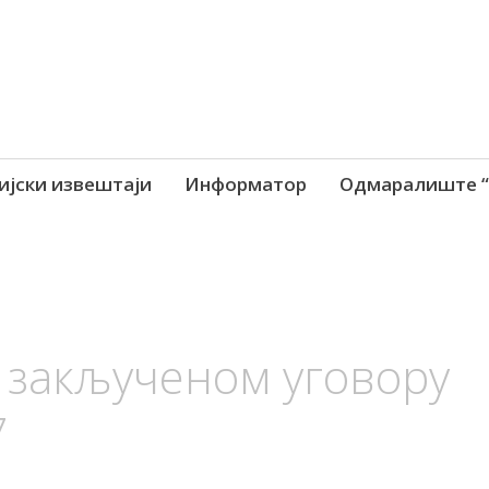
ијски извештаји
Информатор
Одмаралиште “
закљученом уговору
7