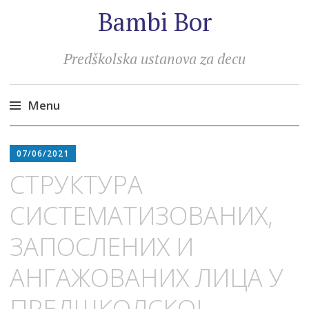
Bambi Bor
Predškolska ustanova za decu
Menu
Skip
to
07/06/2021
content
СТРУКТУРА
СИСТЕМАТИЗОВАНИХ,
ЗАПОСЛЕНИХ И
АНГАЖОВАНИХ ЛИЦА У
ПРЕДШКОЛСКОЈ