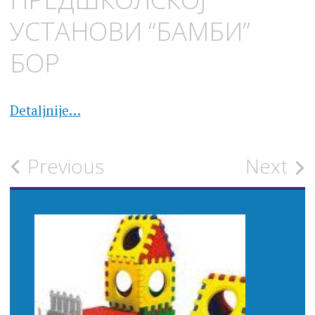
УСТАНОВИ “БАМБИ”
БОР
Detaljnije…
Post
Previous
Next
navigation