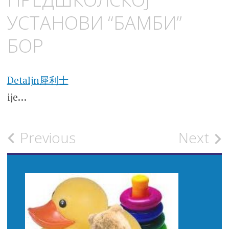
УСТАНОВИ “БАМБИ”
БОР
Detaljn
犀利士
ije…
Post
Previous
Next
navigation