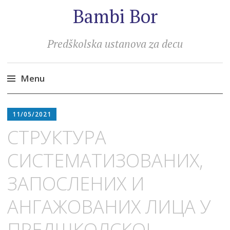
Bambi Bor
Predškolska ustanova za decu
Menu
Skip
to
11/05/2021
content
СТРУКТУРА
СИСТЕМАТИЗОВАНИХ,
ЗАПОСЛЕНИХ И
АНГАЖОВАНИХ ЛИЦА У
ПРЕДШКОЛСКОЈ