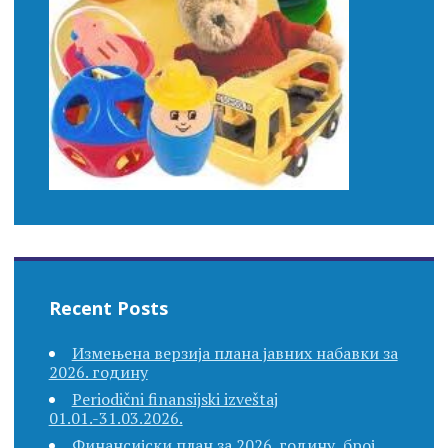
Recent Posts
Измењена верзија плана јавних набавки за
2026. годину
Periodični finansijski izveštaj
01.01.-31.03.2026.
Финансијски план за 2026. годину, број