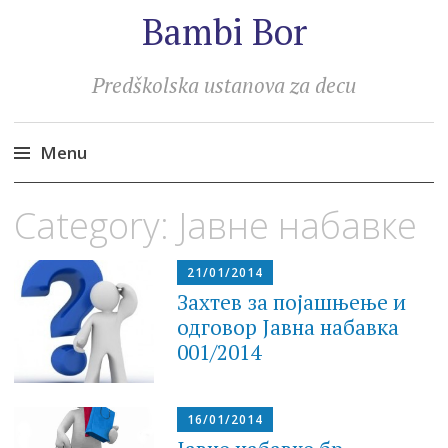
Bambi Bor
Predškolska ustanova za decu
Menu
Skip
Category:
Јавне набавке
to
content
21/01/2014
Захтев за појашњење и
одговор Јавна набавка
001/2014
16/01/2014