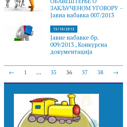
ОБАВЕШТЕЊЕ О
ЗАКЉУЧЕНОМ УГОВОРУ –
Jaвнa набавка 007/2013
15/10/2013
Јавне набавке бр.
009/2013 , Конкурсна
документација
Posts
←
1
…
35
36
37
38
→
navigation