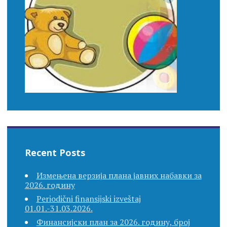
Recent Posts
Измењена верзија плана јавних набавки за
2026. годину
Periodični finansijski izveštaj
01.01.-31.03.2026.
Финансијски план за 2026. годину, број