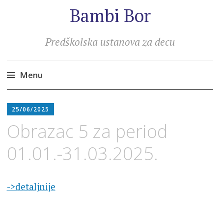
Bambi Bor
Predškolska ustanova za decu
Menu
Skip
to
25/06/2025
content
Obrazac 5 za period
01.01.-31.03.2025.
->detaljnije