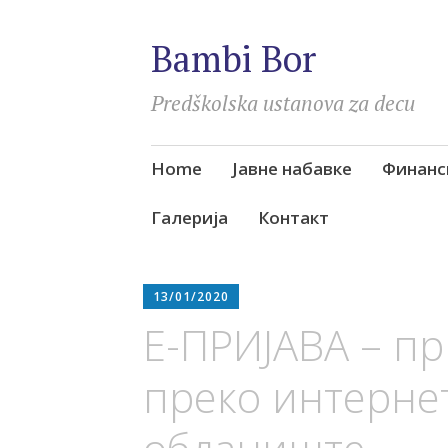
Bambi Bor
Predškolska ustanova za decu
Skip
Home
Јавне набавке
Финанс
to
content
Галерија
Контакт
13/01/2020
E-ПРИЈАВА – п
преко интернет