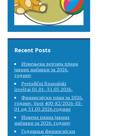
Recent Posts
Измењена верзија плана
јавних набавки за 2026.
годину
Periodični finansijski
izveštaj 01.01.-31.03.2026.
Финансијски план за 2026.
годину, број 400-82/2026-III-
01 од 31.03.2026.године
Измена плана јавних
набавки за 2026. годину
Годишњи финансијски