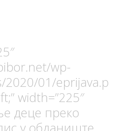
25″
bibor.net/wp-
/2020/01/eprijava.p
left;” width=”225″
е деце преко
пис у обданиште.