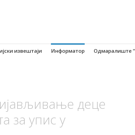
ијски извештаји
Информатор
Одмаралиште “
ријављивање деце
а за упис у