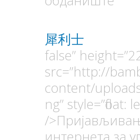
обданиште
犀利士
false” height=”2
src=”http://bam
content/uploads
ng” style=”float: 
/>Пријављивањ
интернета за у