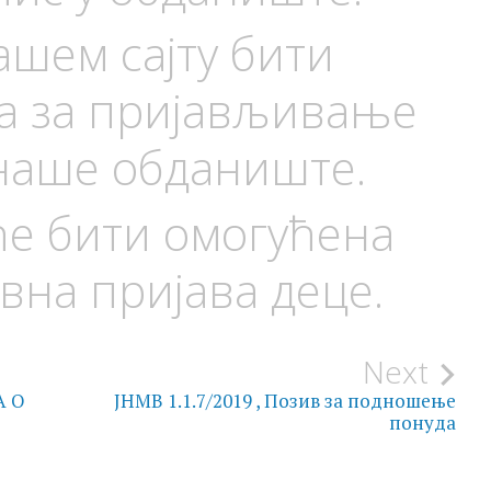
ашем сајту бити
ја за пријављивање
 наше обданиште.
ће бити омогућена
авна пријава деце.
Next
А О
JНМВ 1.1.7/2019 , Позив за подношење
понуда