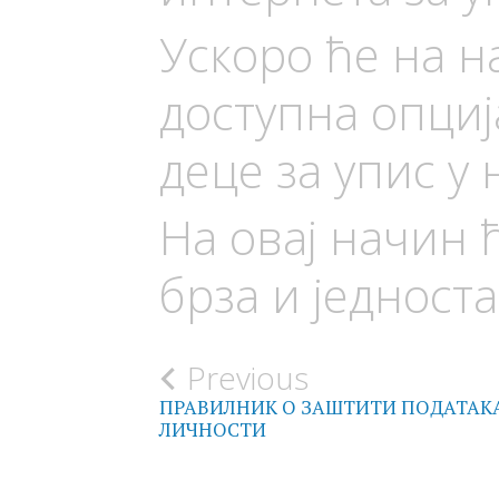
Ускоро ће на н
доступна опци
деце за упис у
На овај начин 
брза и једност
Post
Previous
ПРАВИЛНИК О ЗАШТИТИ ПОДАТАК
navigation
ЛИЧНОСТИ