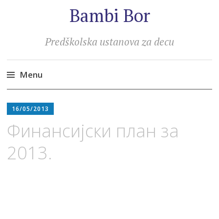
Bambi Bor
Predškolska ustanova za decu
Menu
Skip
to
16/05/2013
content
Финансијски план за
2013.